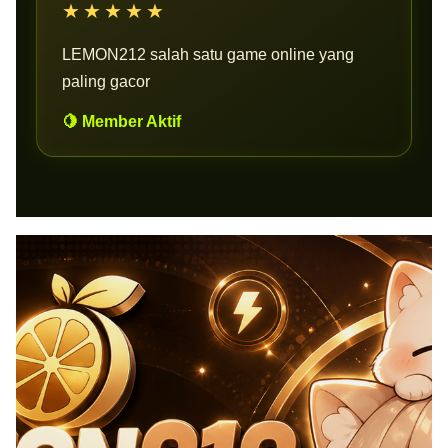
★★★★★
LEMON212 salah satu game online yang
paling gacor
🍋 Member Aktif