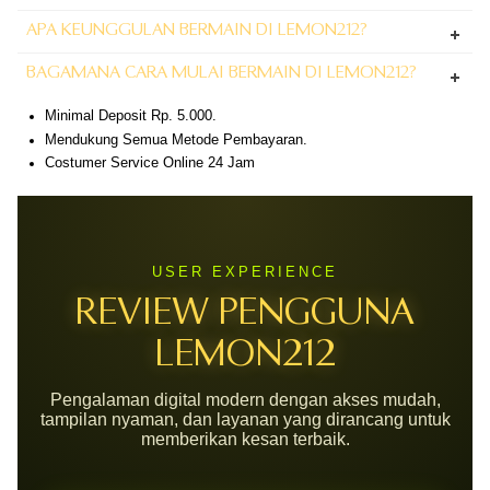
APA KEUNGGULAN BERMAIN DI LEMON212?
BAGAMANA CARA MULAI BERMAIN DI LEMON212?
Minimal Deposit Rp. 5.000.
Mendukung Semua Metode Pembayaran.
Costumer Service Online 24 Jam
USER EXPERIENCE
REVIEW PENGGUNA
LEMON212
Pengalaman digital modern dengan akses mudah,
tampilan nyaman, dan layanan yang dirancang untuk
memberikan kesan terbaik.