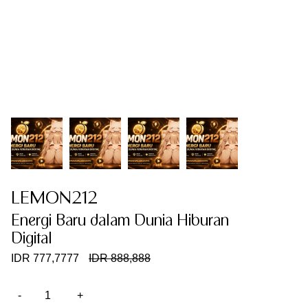
how menu
how menu
how menu
LEMON212
Energi Baru dalam Dunia Hiburan
Digital
Regular price
IDR 777,7777
IDR 888,888