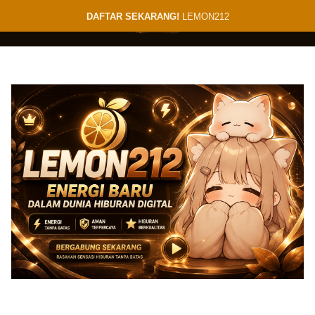
Skip to content
DAFTAR SEKARANG!
LEMON212
Search
Account
how menu
how menu
how menu