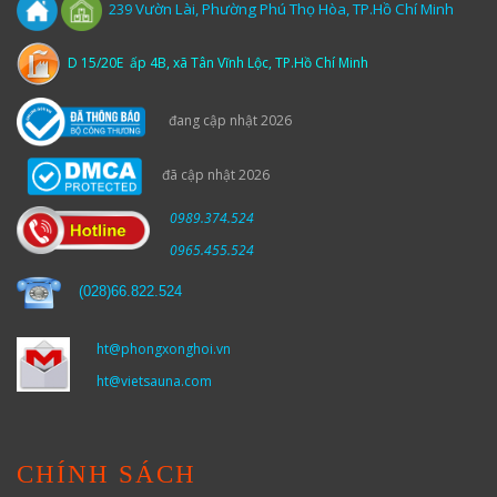
Vườn
Lài,
Phường Phú Thọ Hòa, TP.Hồ Chí Minh
239
D 15/20E ấp 4B, xã Tân Vĩnh Lộc, TP.Hồ Chí Minh
đang cập nhật 2026
đã cập nhật 2026
0989.374.524
0965.455.524
(
028)66.822.524
ht@phongxonghoi.vn
ht@vietsauna.com
CHÍNH SÁCH