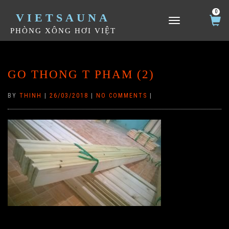
0
VIETSAUNA
TOGGLE NAVIGATION
PHÒNG XÔNG HƠI VIỆT
GO THONG T PHAM (2)
BY
THINH
|
26/03/2018
|
NO COMMENTS
|