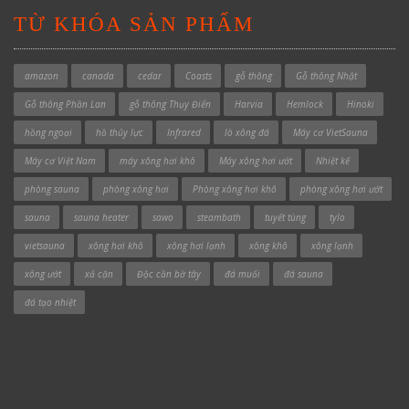
TỪ KHÓA SẢN PHẨM
amazon
canada
cedar
Coasts
gỗ thông
Gỗ thông Nhật
Gỗ thông Phần Lan
gỗ thông Thụy Điển
Harvia
Hemlock
Hinoki
hồng ngoại
hồ thủy lực
Infrared
lò xông đá
Máy cơ VietSauna
Máy cơ Việt Nam
máy xông hơi khô
Máy xông hơi ướt
Nhiệt kế
phòng sauna
phòng xông hơi
Phòng xông hơi khô
phòng xông hơi ướt
sauna
sauna heater
sawo
steambath
tuyết tùng
tylo
vietsauna
xông hơi khô
xông hơi lạnh
xông khô
xông lạnh
xông ướt
xả cặn
Độc cần bờ tây
đá muối
đá sauna
đá tạo nhiệt