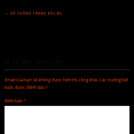
Điều
←
GỖ THÔNG TRẮNG BẮC ÂU
hướng
bài
viết
ĐỂ LẠI MỘT BÌNH LUẬN
Email của bạn sẽ không được hiển thị công khai.
Các trường bắt
buộc được đánh dấu
*
Bình luận
*