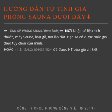
HƯỚNG DẪN TỰ TÍNH GIÁ
PHÒNG SAUNA DƯỚI ĐÂY⬇
⇨
⇦ NƠI
Nhập số liệu kích
TÍNH GIÁ PHÒNG SAUNA
( tham khảo)
thước, máy Sauna, loại gỗ, nơi lắp đặt. Bạn sẽ có được mức giá
theo tùy chọn của mình.
HOẶC nhắn
để được HT báo giá chi tiết
ZALO( 0989374524)
CÔNG TY CPXD PHÒNG XÔNG VIỆT © 2013-