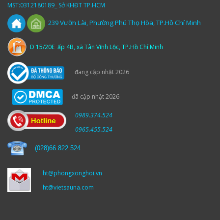
MST:0312180189_ Sở KHĐT TP.HCM
Vườn
Lài,
Phường Phú Thọ Hòa, TP.Hồ Chí Minh
239
D 15/20E ấp 4B, xã Tân Vĩnh Lộc, TP.Hồ Chí Minh
đang cập nhật 2026
đã cập nhật 2026
0989.374.524
0965.455.524
(
028)66.822.524
ht@phongxonghoi.vn
ht@vietsauna.com