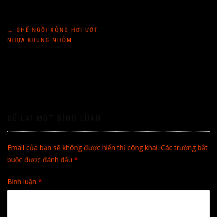
Điều
←
GHẾ NGỒI XÔNG HƠI ƯỚT
NHỰA KHUNG NHÔM
hướng
bài
viết
ĐỂ LẠI MỘT BÌNH LUẬN
Email của bạn sẽ không được hiển thị công khai.
Các trường bắt
buộc được đánh dấu
*
Bình luận
*