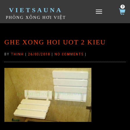
0
VIETSAUNA
TOGGLE NAVIGATION
PHÒNG XÔNG HƠI VIỆT
GHE XONG HOI UOT 2 KIEU
BY
THINH
|
26/03/2018
|
NO COMMENTS
|