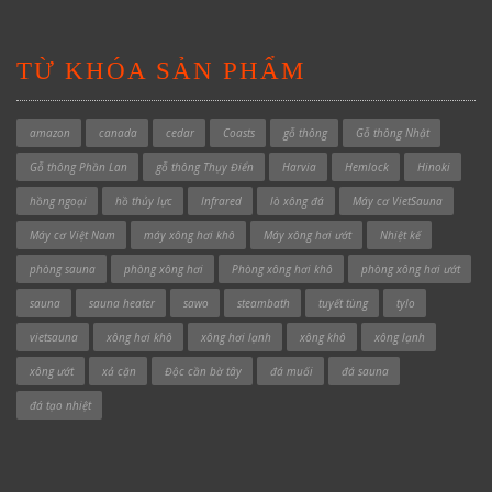
TỪ KHÓA SẢN PHẨM
amazon
canada
cedar
Coasts
gỗ thông
Gỗ thông Nhật
Gỗ thông Phần Lan
gỗ thông Thụy Điển
Harvia
Hemlock
Hinoki
hồng ngoại
hồ thủy lực
Infrared
lò xông đá
Máy cơ VietSauna
Máy cơ Việt Nam
máy xông hơi khô
Máy xông hơi ướt
Nhiệt kế
phòng sauna
phòng xông hơi
Phòng xông hơi khô
phòng xông hơi ướt
sauna
sauna heater
sawo
steambath
tuyết tùng
tylo
vietsauna
xông hơi khô
xông hơi lạnh
xông khô
xông lạnh
xông ướt
xả cặn
Độc cần bờ tây
đá muối
đá sauna
đá tạo nhiệt