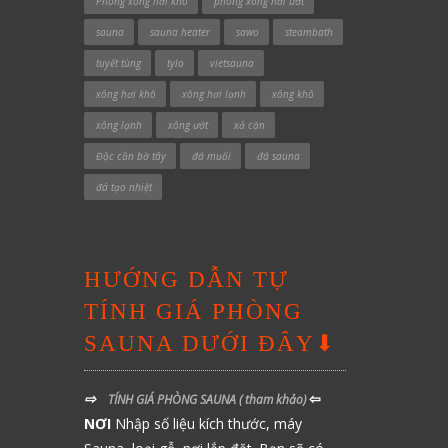
Phòng xông hơi khô
phòng xông hơi ướt
sauna
sauna heater
sawo
steambath
tuyết tùng
tylo
vietsauna
xông hơi khô
xông hơi lạnh
xông khô
xông lạnh
xông ướt
xả cặn
Độc cần bờ tây
đá muối
đá sauna
đá tạo nhiệt
HƯỚNG DẪN TỰ
TÍNH GIÁ PHÒNG
SAUNA DƯỚI ĐÂY⬇
⇨
⇦
TÍNH GIÁ PHÒNG SAUNA
( tham khảo)
NƠI
Nhập số liệu kích thước, máy