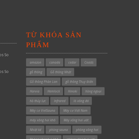
TỪ KHÓA SẢN
PHẨM
os So
amazon
canada
cedar
Coasts
os So
gỗ thông
Gỗ thông Nhật
Gỗ thông Phần Lan
gỗ thông Thụy Điển
Harvia
Hemlock
Hinoki
hồng ngoại
hồ thủy lực
Infrared
lò xông đá
Máy cơ VietSauna
Máy cơ Việt Nam
máy xông hơi khô
Máy xông hơi ướt
Nhiệt kế
phòng sauna
phòng xông hơi