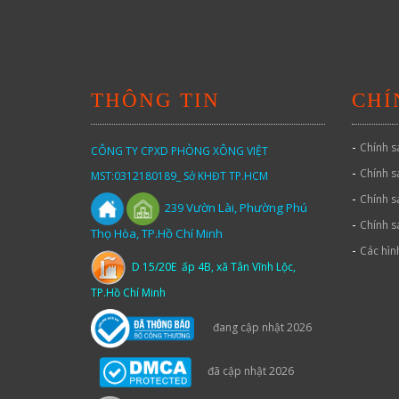
THÔNG TIN
CHÍ
-
Chính s
CÔNG TY CPXD PHÒNG XÔNG VIỆT
-
Chính s
MST:0312180189_ Sở KHĐT TP.HCM
-
Chính s
Vườn
Lài,
Phường Phú
239
-
Chính s
Thọ Hòa, TP.Hồ Chí Minh
-
Các hìn
D 15/20E ấp 4B, xã Tân Vĩnh Lộc,
TP.Hồ Chí Minh
đang cập nhật 2026
đã cập nhật 2026