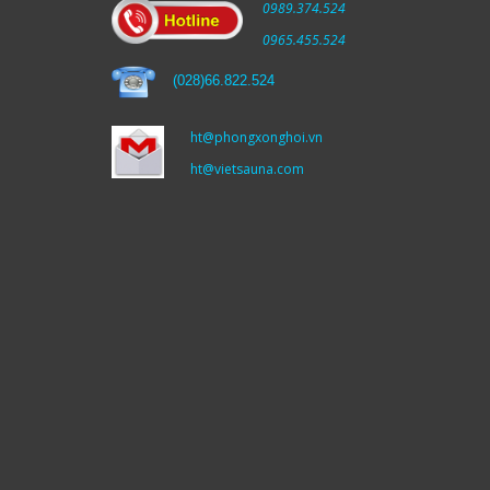
0989.374.524
0965.455.524
(
028)66.822.524
ht@phongxonghoi.vn
ht@vietsauna.com