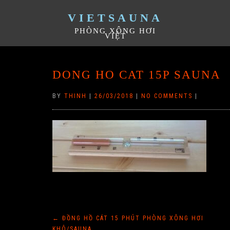
VIETSAUNA
PHÒNG XÔNG HƠI
VIỆT
DONG HO CAT 15P SAUNA
BY
THINH
|
26/03/2018
|
NO COMMENTS
|
Điều
←
ĐỒNG HỒ CÁT 15 PHÚT PHÒNG XÔNG HƠI
KHÔ/SAUNA