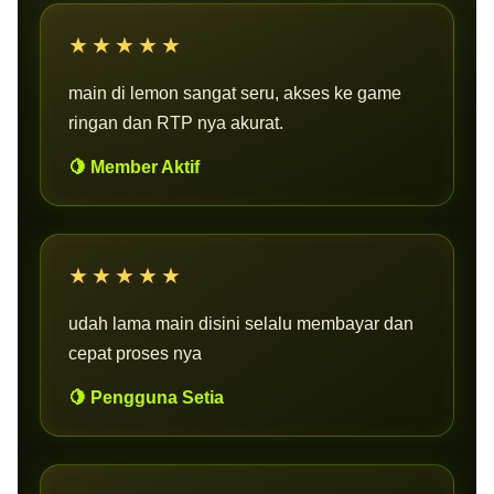
★★★★★
main di lemon sangat seru, akses ke game
ringan dan RTP nya akurat.
🍋 Member Aktif
★★★★★
udah lama main disini selalu membayar dan
cepat proses nya
🍋 Pengguna Setia