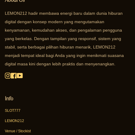
About Us
LEMON212 hadir membawa energi baru dalam dunia hiburan
digital dengan konsep modern yang mengutamakan
kenyamanan, kemudahan akses, dan pengalaman pengguna
yang berkelas. Dengan tampilan yang responsif, sistem yang
stabil, serta berbagai pilihan hiburan menarik, LEMON212
menjadi tempat ideal bagi Anda yang ingin menikmati suasana
digital masa kini dengan lebih praktis dan menyenangkan.
Instagram
Facebook
YouTube
Info
SLOT777
LEMON212
Venue / Stockist