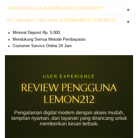
APA KEUNGGULAN BERMAIN DI LEMON212?
BAGAMANA CARA MULAI BERMAIN DI LEMON212?
Minimal Deposit Rp. 5.000.
Mendukung Semua Metode Pembayaran.
Costumer Service Online 24 Jam
USER EXPERIENCE
REVIEW PENGGUNA
LEMON212
Pengalaman digital modern dengan akses mudah,
tampilan nyaman, dan layanan yang dirancang untuk
memberikan kesan terbaik.