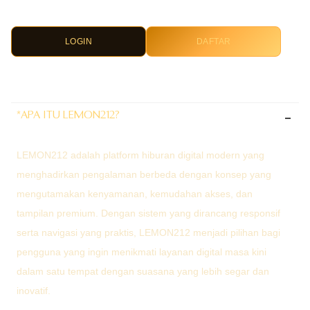
LOGIN
DAFTAR
*APA ITU LEMON212?
LEMON212 adalah platform hiburan digital modern yang
menghadirkan pengalaman berbeda dengan konsep yang
mengutamakan kenyamanan, kemudahan akses, dan
tampilan premium. Dengan sistem yang dirancang responsif
serta navigasi yang praktis, LEMON212 menjadi pilihan bagi
pengguna yang ingin menikmati layanan digital masa kini
dalam satu tempat dengan suasana yang lebih segar dan
inovatif.