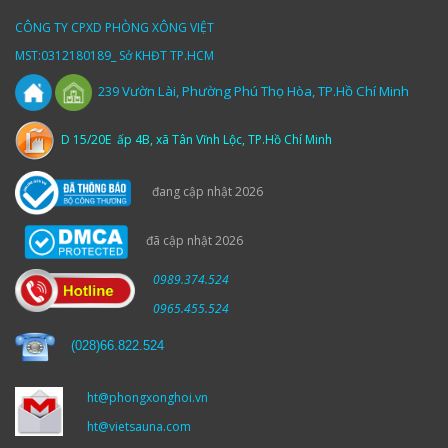
CÔNG TY CPXD PHÒNG XÔNG VIỆT
MST:0312180189_ Sở KHĐT TP.HCM
Vườn
Lài,
Phường Phú Thọ Hòa, TP.Hồ Chí Minh
239
D 15/20E ấp 4B, xã Tân Vĩnh Lộc, TP.Hồ Chí Minh
đang cập nhật 2026
đã cập nhật 2026
0989.374.524
0965.455.524
(
028)66.822.524
ht@phongxonghoi.vn
ht@vietsauna.com