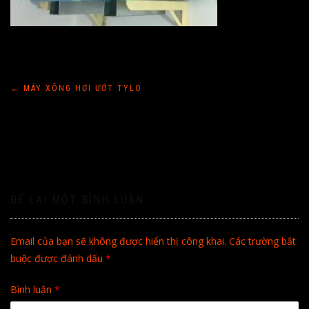
Điều
←
MÁY XÔNG HƠI ƯỚT TYLO
hướng
bài
viết
ĐỂ LẠI MỘT BÌNH LUẬN
Email của bạn sẽ không được hiển thị công khai.
Các trường bắt
buộc được đánh dấu
*
Bình luận
*