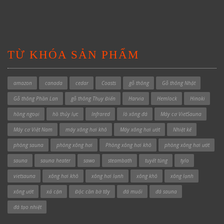
TỪ KHÓA SẢN PHẨM
amazon
canada
cedar
Coasts
gỗ thông
Gỗ thông Nhật
Gỗ thông Phần Lan
gỗ thông Thụy Điển
Harvia
Hemlock
Hinoki
hồng ngoại
hồ thủy lực
Infrared
lò xông đá
Máy cơ VietSauna
Máy cơ Việt Nam
máy xông hơi khô
Máy xông hơi ướt
Nhiệt kế
phòng sauna
phòng xông hơi
Phòng xông hơi khô
phòng xông hơi ướt
sauna
sauna heater
sawo
steambath
tuyết tùng
tylo
vietsauna
xông hơi khô
xông hơi lạnh
xông khô
xông lạnh
xông ướt
xả cặn
Độc cần bờ tây
đá muối
đá sauna
đá tạo nhiệt