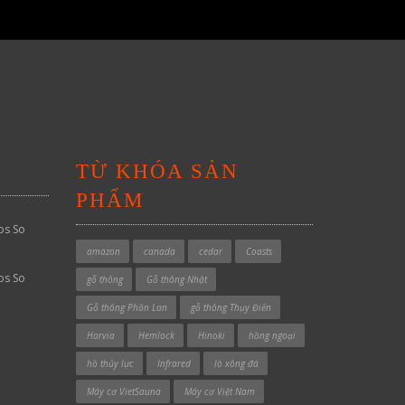
TỪ KHÓA SẢN
PHẨM
os So
amazon
canada
cedar
Coasts
os So
gỗ thông
Gỗ thông Nhật
Gỗ thông Phần Lan
gỗ thông Thụy Điển
Harvia
Hemlock
Hinoki
hồng ngoại
hồ thủy lực
Infrared
lò xông đá
Máy cơ VietSauna
Máy cơ Việt Nam