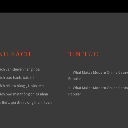
NH SÁCH
TIN TỨC
ách vận chuyển hàng hóa
What Makes Modern Online Casin
ách bảo hành, bảo trì
Popular
ách đổi trả hàng _ Hoàn tiền
What Makes Modern Online Casin
ách bảo mật thông tin cá nhân
Popular
h thức, qui định trong thanh toán