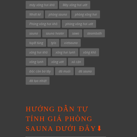
máy xông hơi khô
Máy xông hơi ướt
Nhiệt kế
phòng sauna
phòng xông hơi
Phòng xông hơi khô
phòng xông hơi ướt
sauna
sauna heater
sawo
steambath
tuyết tùng
tylo
vietsauna
xông hơi khô
xông hơi lạnh
xông khô
xông lạnh
xông ướt
xả cặn
Độc cần bờ tây
đá muối
đá sauna
đá tạo nhiệt
HƯỚNG DẪN TỰ
TÍNH GIÁ PHÒNG
SAUNA DƯỚI ĐÂY⬇