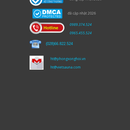
đã cập nhật 2026
0989.374.524
0965.455.524
(
028)66.822.524
ht@phongxonghoi.vn
ht@vietsauna.com